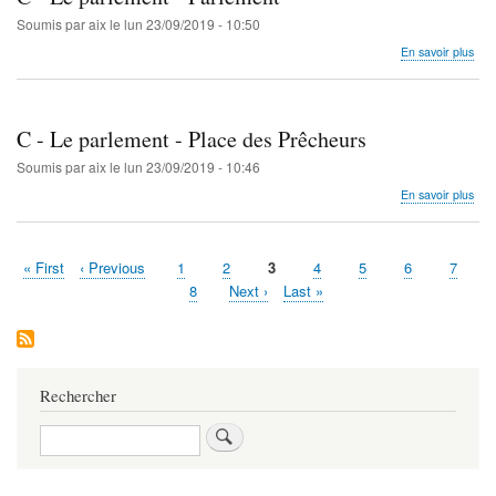
com
-
Soumis par
aix
le
lun 23/09/2019 - 10:50
Le
sur
En savoir plus
quar
C
-
Le
par
C - Le parlement - Place des Prêcheurs
-
Par
Soumis par
aix
le
lun 23/09/2019 - 10:46
sur
En savoir plus
C
-
Le
Première
« First
Page
‹ Previous
Page
1
Page
2
Page
3
Page
4
Page
5
Page
6
Page
7
par
Pagination
page
précédente
courante
-
Page
8
Page
Next ›
Dernière
Last »
Pla
suivante
page
des
Prê
Rechercher
Rechercher