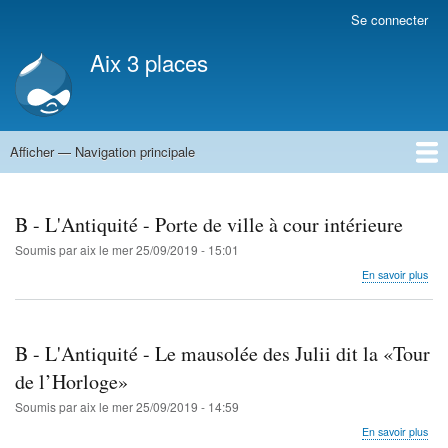
Aller
Se connecter
Menu
au
du
Aix 3 places
contenu
compte
principal
de
l'utilisateur
Afficher — Navigation principale
Navigation
principale
Accueil
B - L'Antiquité - Porte de ville à cour intérieure
Soumis par
aix
le
mer 25/09/2019 - 15:01
sur
En savoir plus
B
-
L'An
-
B - L'Antiquité - Le mausolée des Julii dit la «Tour
Por
de
de l’Horloge»
ville
Soumis par
aix
le
mer 25/09/2019 - 14:59
à
cou
sur
En savoir plus
inté
B