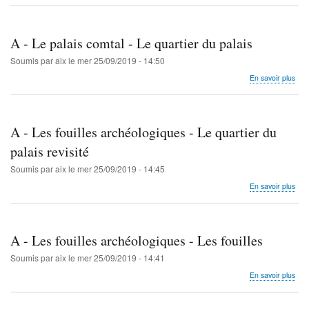
-
L'An
-
A - Le palais comtal - Le quartier du palais
Le
mau
Soumis par
aix
le
mer 25/09/2019 - 14:50
des
sur
En savoir plus
Julii
A
dit
-
la
Le
«To
pala
A - Les fouilles archéologiques - Le quartier du
de
com
l’Ho
-
palais revisité
Le
Soumis par
aix
le
mer 25/09/2019 - 14:45
quar
du
sur
En savoir plus
pala
A
-
Les
fouil
A - Les fouilles archéologiques - Les fouilles
arc
-
Soumis par
aix
le
mer 25/09/2019 - 14:41
Le
sur
En savoir plus
quar
A
du
-
pala
Les