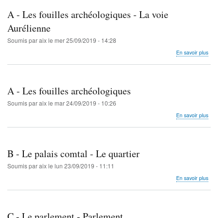
revi
fouil
A - Les fouilles archéologiques - La voie
arc
-
Aurélienne
Les
Soumis par
aix
le
mer 25/09/2019 - 14:28
fouil
sur
En savoir plus
A
-
Les
fouil
A - Les fouilles archéologiques
arc
-
Soumis par
aix
le
mar 24/09/2019 - 10:26
La
sur
En savoir plus
voie
A
Aur
-
Les
fouil
B - Le palais comtal - Le quartier
arc
Soumis par
aix
le
lun 23/09/2019 - 11:11
sur
En savoir plus
B
-
Le
pala
C - Le parlement - Parlement