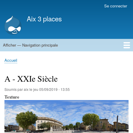
Aller
Se connecter
Menu
au
du
Aix 3 places
contenu
compte
principal
de
l'utilisateur
Afficher — Navigation principale
Navigation
principale
Accueil
Accueil
Fil
d'Ariane
A - XXIe Siècle
Soumis par
aix
le
jeu 05/09/2019 - 13:55
Texture